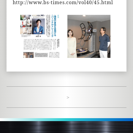
http://www.bs-times.com/vol40/45.html
＞